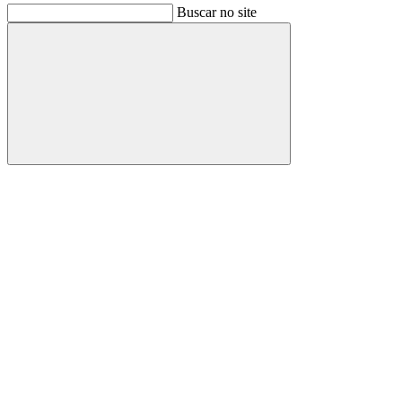
Buscar no site
Buscar
Link para o Facebook
Link para o Instagram