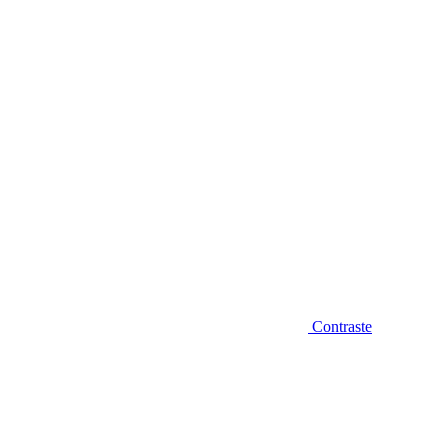
Diminuir fonte
Contraste