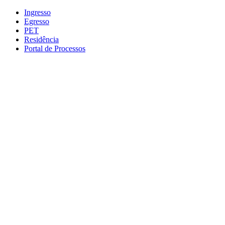
Conteúdo principal
Menu principal
Rodapé
Ingresso
Egresso
PET
Residência
Portal de Processos
Aumentar fonte
Diminuir fonte