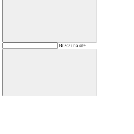
Buscar
Buscar no site
Buscar
Aumentar fonte