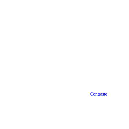
Diminuir fonte
Contraste