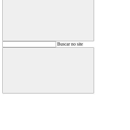
Buscar
Buscar no site
Buscar
Aumentar fonte