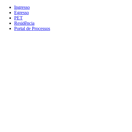
Conteúdo principal
Menu principal
Rodapé
Ingresso
Egresso
PET
Residência
Portal de Processos
Aumentar fonte
Diminuir fonte