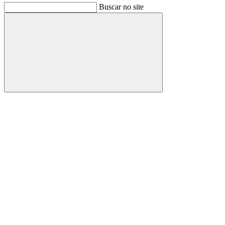
Buscar no site
Buscar
Link para o Facebook
Link para o Instagram