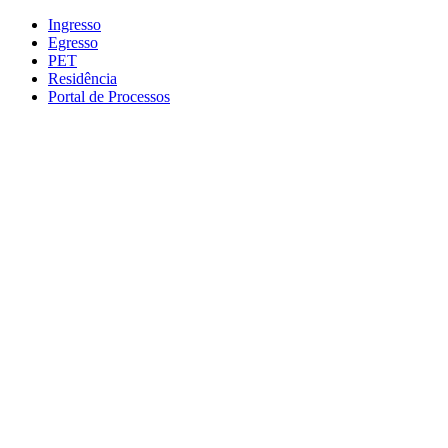
Conteúdo principal
Menu principal
Rodapé
Ingresso
Egresso
PET
Residência
Portal de Processos
Aumentar fonte
Diminuir fonte