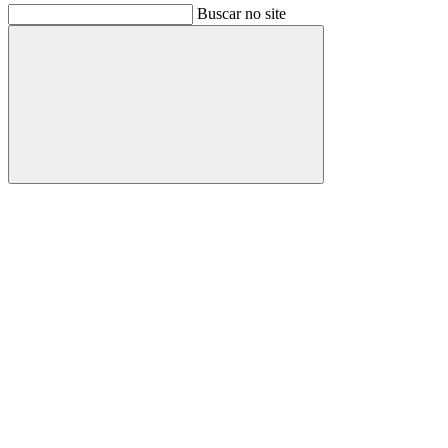
Buscar no site
Buscar
Link para o Facebook
Link para o Instagram