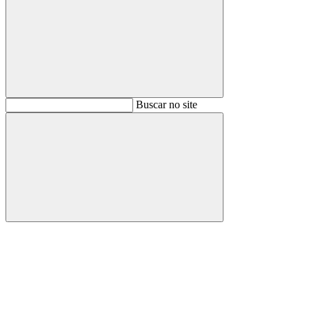
Buscar
Buscar no site
Buscar
Aumentar fonte