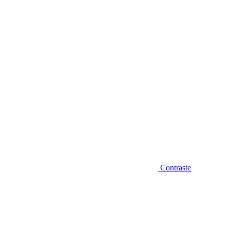
Diminuir fonte
Contraste