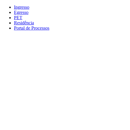
Conteúdo principal
Menu principal
Rodapé
Ingresso
Egresso
PET
Residência
Portal de Processos
Aumentar fonte
Diminuir fonte