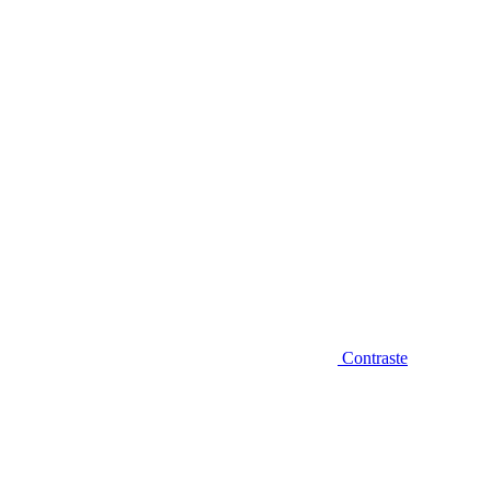
Diminuir fonte
Contraste