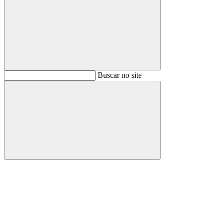
Buscar
Buscar no site
Buscar
Aumentar fonte