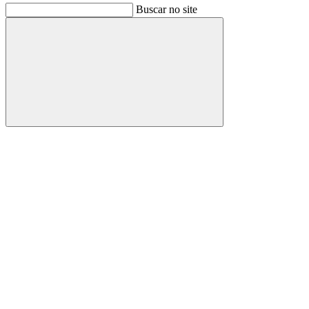
Buscar no site
Buscar
Link para o Facebook
Link para o Instagram