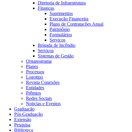
Diretoria de Infraestrutura
Finanças
Suprimentos
Execução Financeira
Plano de Contratações Anual
Patrimônio
Formulários
Serviços
Brigada de Incêndio
Serviços
Sistemas de Gestão
Organograma
Planes
Processos
Logotipo
Revista Conexões
Entidades
Prêmios
Redes Sociais
Noticias e Eventos
Graduação
Pós-Graduação
Extensão
Pesquisa
Biblioteca