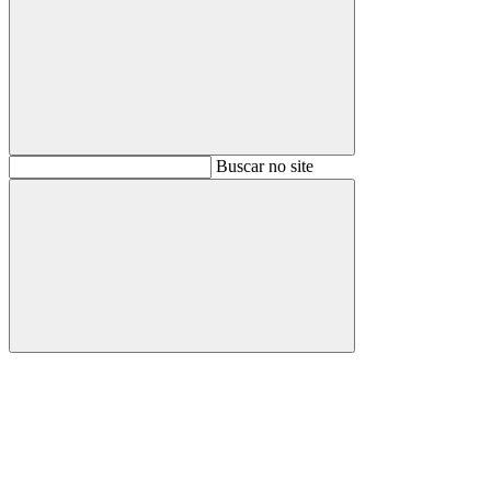
Buscar
Buscar no site
Buscar
Aumentar fonte