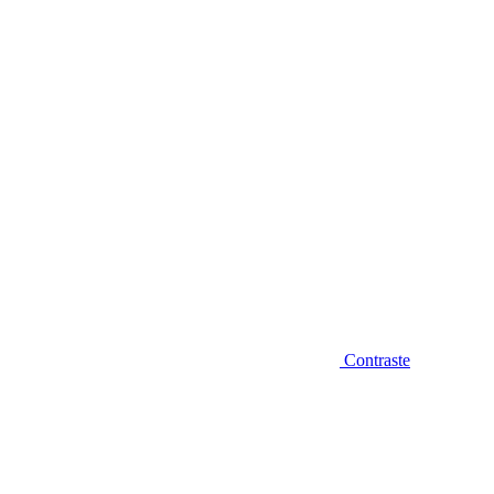
Diminuir fonte
Contraste