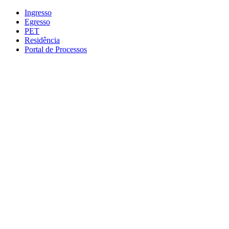
Conteúdo principal
Menu principal
Rodapé
Ingresso
Egresso
PET
Residência
Portal de Processos
Aumentar fonte
Diminuir fonte