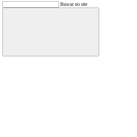
Buscar no site
Buscar
Link para o Facebook
Link para o Instagram