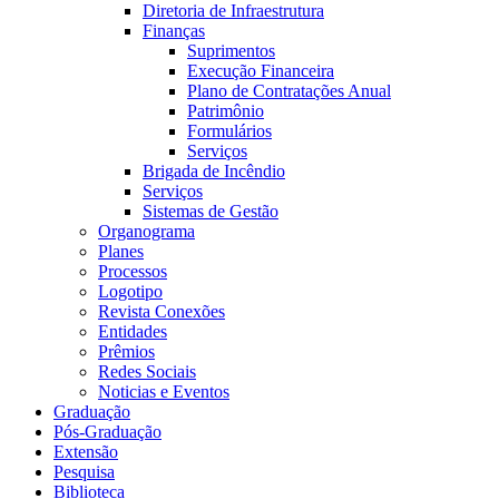
Diretoria de Infraestrutura
Finanças
Suprimentos
Execução Financeira
Plano de Contratações Anual
Patrimônio
Formulários
Serviços
Brigada de Incêndio
Serviços
Sistemas de Gestão
Organograma
Planes
Processos
Logotipo
Revista Conexões
Entidades
Prêmios
Redes Sociais
Noticias e Eventos
Graduação
Pós-Graduação
Extensão
Pesquisa
Biblioteca