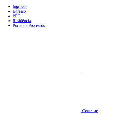
Conteúdo principal
Menu principal
Rodapé
Ingresso
Egresso
PET
Residência
Portal de Processos
Aumentar fonte
Contraste