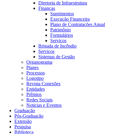
Diretoria de Infraestrutura
Finanças
Suprimentos
Execução Financeira
Plano de Contratações Anual
Patrimônio
Formulários
Serviços
Brigada de Incêndio
Serviços
Sistemas de Gestão
Organograma
Planes
Processos
Logotipo
Revista Conexões
Entidades
Prêmios
Redes Sociais
Noticias e Eventos
Graduação
Pós-Graduação
Extensão
Pesquisa
Biblioteca