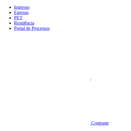
Conteúdo principal
Menu principal
Rodapé
Ingresso
Egresso
PET
Residência
Portal de Processos
Aumentar fonte
Contraste