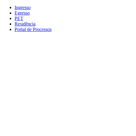
Conteúdo principal
Menu principal
Rodapé
Ingresso
Egresso
PET
Residência
Portal de Processos
Aumentar fonte
Diminuir fonte