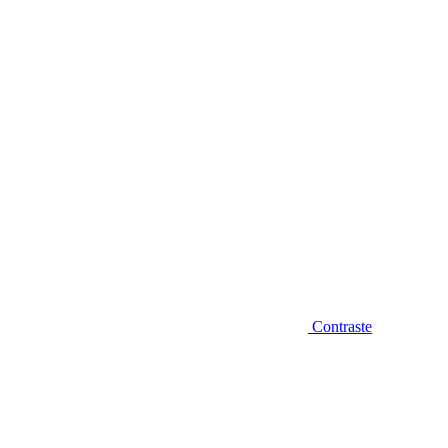
Diminuir fonte
Contraste