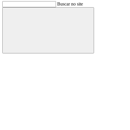
Buscar no site
Buscar
Link para o Facebook
Link para o Instagram