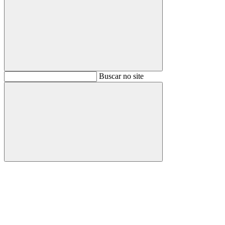
Buscar
Buscar no site
Buscar
Aumentar fonte