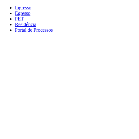
Conteúdo principal
Menu principal
Rodapé
Ingresso
Egresso
PET
Residência
Portal de Processos
Aumentar fonte
Diminuir fonte