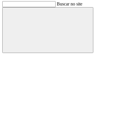
Buscar no site
Buscar
Link para o Facebook
Link para o Instagram