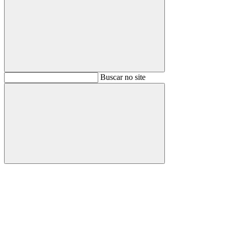
Buscar
Buscar no site
Buscar
Aumentar fonte