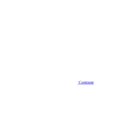
Diminuir fonte
Contraste