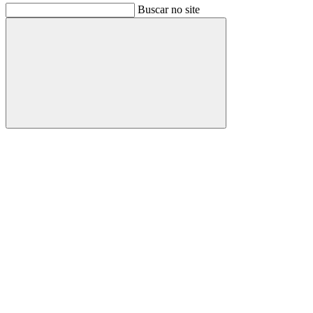
Buscar no site
Buscar
Link para o Facebook
Link para o Instagram