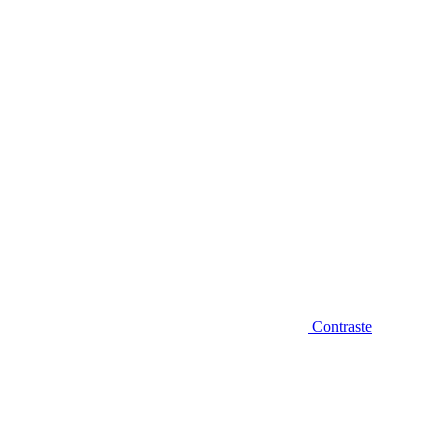
Diminuir fonte
Contraste