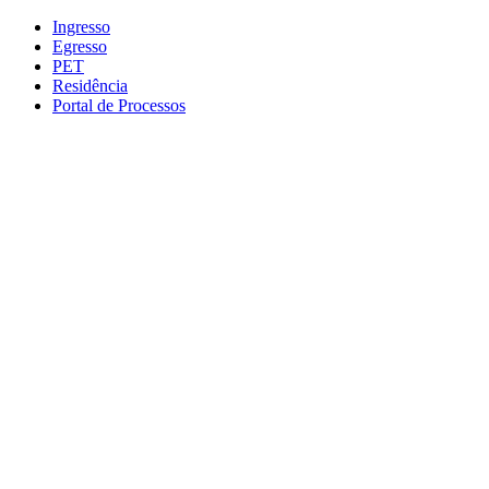
Conteúdo principal
Menu principal
Rodapé
Ingresso
Egresso
PET
Residência
Portal de Processos
Aumentar fonte
Diminuir fonte