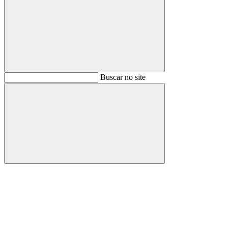
Buscar
Buscar no site
Buscar
Aumentar fonte