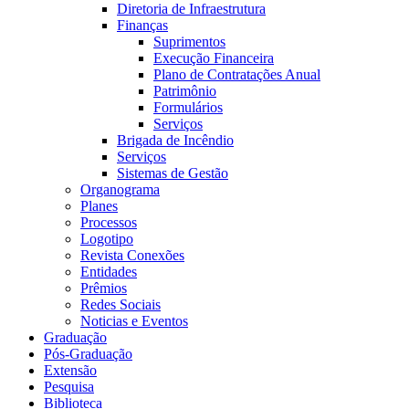
Diretoria de Infraestrutura
Finanças
Suprimentos
Execução Financeira
Plano de Contratações Anual
Patrimônio
Formulários
Serviços
Brigada de Incêndio
Serviços
Sistemas de Gestão
Organograma
Planes
Processos
Logotipo
Revista Conexões
Entidades
Prêmios
Redes Sociais
Noticias e Eventos
Graduação
Pós-Graduação
Extensão
Pesquisa
Biblioteca