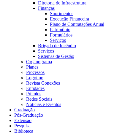
Diretoria de Infraestrutura
Finanças
Suprimentos
Execução Financeira
Plano de Contratações Anual
Patrimônio
Formulários
Serviços
Brigada de Incêndio
Serviços
Sistemas de Gestão
Organograma
Planes
Processos
Logotipo
Revista Conexões
Entidades
Prêmios
Redes Sociais
Noticias e Eventos
Graduação
Pós-Graduação
Extensão
Pesquisa
Biblioteca