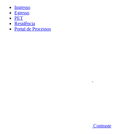
Conteúdo principal
Menu principal
Rodapé
Ingresso
Egresso
PET
Residência
Portal de Processos
Aumentar fonte
Contraste