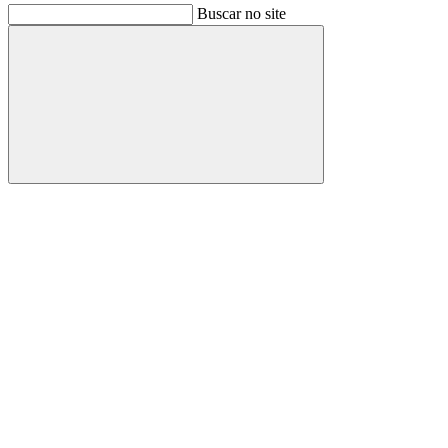
Buscar no site
Buscar
Link para o Facebook
Link para o Instagram