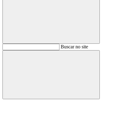
Buscar
Buscar no site
Buscar
Aumentar fonte