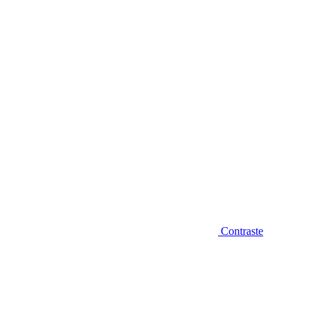
Diminuir fonte
Contraste