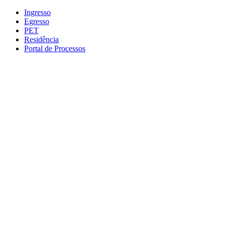
Conteúdo principal
Menu principal
Rodapé
Ingresso
Egresso
PET
Residência
Portal de Processos
Aumentar fonte
Diminuir fonte