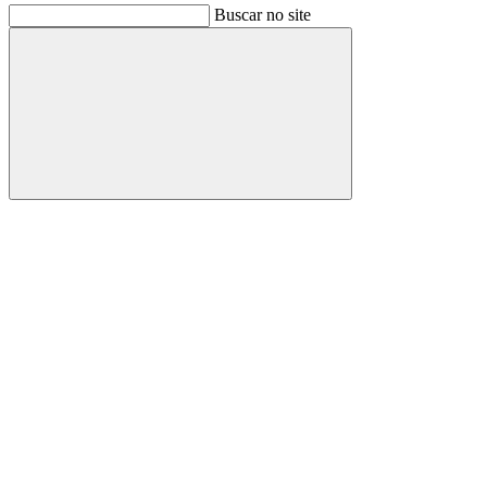
Buscar no site
Buscar
Link para o Facebook
Link para o Instagram