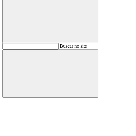
Buscar
Buscar no site
Buscar
Aumentar fonte