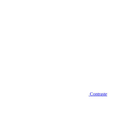
Diminuir fonte
Contraste