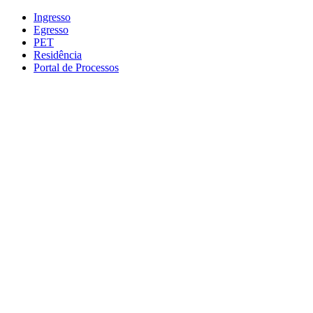
Conteúdo principal
Menu principal
Rodapé
Ingresso
Egresso
PET
Residência
Portal de Processos
Aumentar fonte
Diminuir fonte