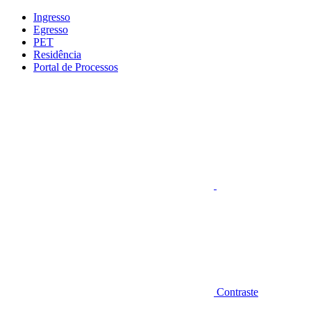
Conteúdo principal
Menu principal
Rodapé
Ingresso
Egresso
PET
Residência
Portal de Processos
Aumentar fonte
Contraste