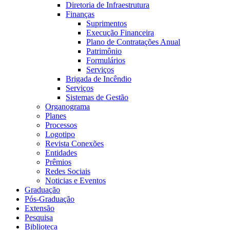
Diretoria de Infraestrutura
Finanças
Suprimentos
Execução Financeira
Plano de Contratações Anual
Patrimônio
Formulários
Serviços
Brigada de Incêndio
Serviços
Sistemas de Gestão
Organograma
Planes
Processos
Logotipo
Revista Conexões
Entidades
Prêmios
Redes Sociais
Noticias e Eventos
Graduação
Pós-Graduação
Extensão
Pesquisa
Biblioteca