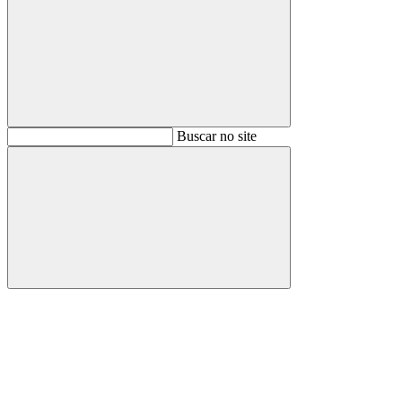
Buscar
Buscar no site
Buscar
Aumentar fonte