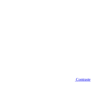
Diminuir fonte
Contraste