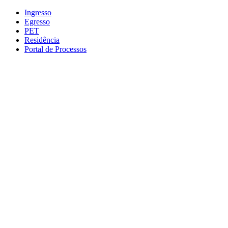
Conteúdo principal
Menu principal
Rodapé
Ingresso
Egresso
PET
Residência
Portal de Processos
Aumentar fonte
Diminuir fonte