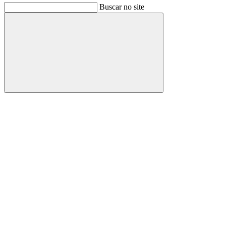
Buscar no site
Buscar
Link para o Facebook
Link para o Instagram