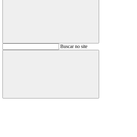
Buscar
Buscar no site
Buscar
Aumentar fonte