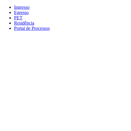
Conteúdo principal
Menu principal
Rodapé
Ingresso
Egresso
PET
Residência
Portal de Processos
Aumentar fonte
Diminuir fonte