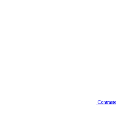
Diminuir fonte
Contraste