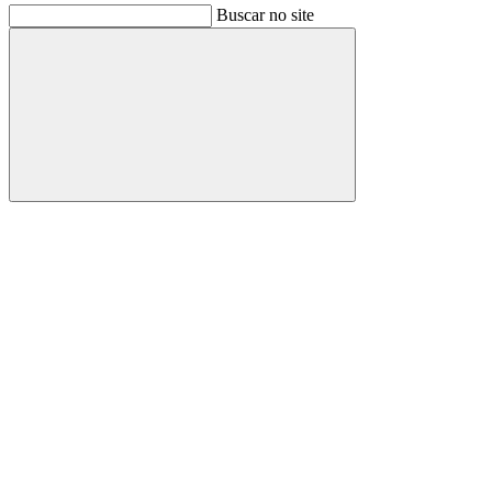
Buscar no site
Buscar
Link para o Facebook
Link para o Instagram