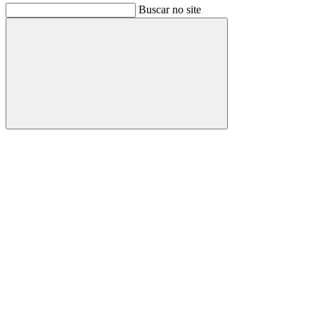
Buscar no site
Buscar
Link para o Facebook
Link para o Instagram