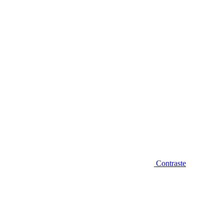
Diminuir fonte
Contraste