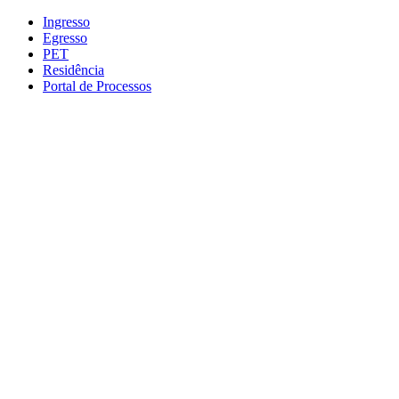
Conteúdo principal
Menu principal
Rodapé
Ingresso
Egresso
PET
Residência
Portal de Processos
Aumentar fonte
Diminuir fonte