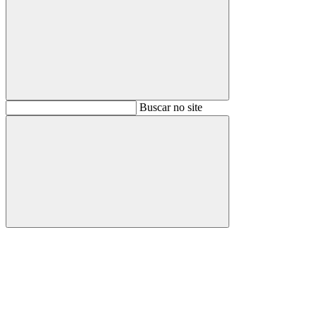
Buscar
Buscar no site
Buscar
Aumentar fonte