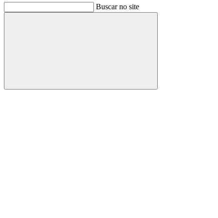
Buscar no site
Buscar
Link para o Facebook
Link para o Instagram