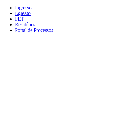
Conteúdo principal
Menu principal
Rodapé
Ingresso
Egresso
PET
Residência
Portal de Processos
Aumentar fonte
Diminuir fonte