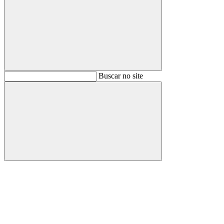
Buscar
Buscar no site
Buscar
Aumentar fonte