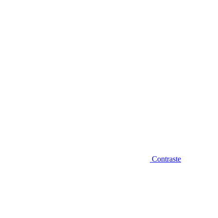
Diminuir fonte
Contraste