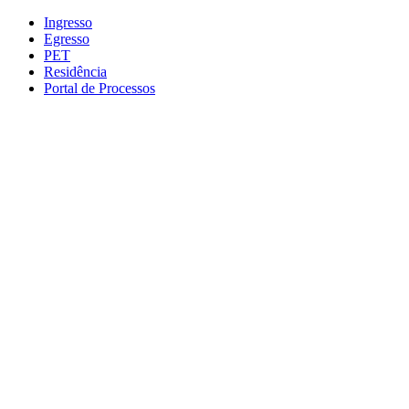
Conteúdo principal
Menu principal
Rodapé
Ingresso
Egresso
PET
Residência
Portal de Processos
Aumentar fonte
Diminuir fonte