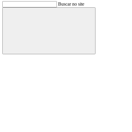
Buscar no site
Buscar
Link para o Facebook
Link para o Instagram