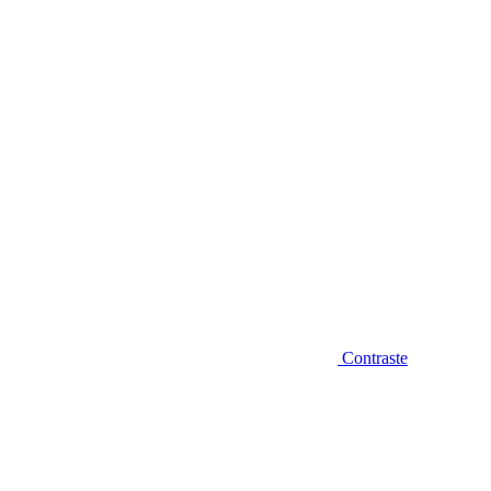
Diminuir fonte
Contraste