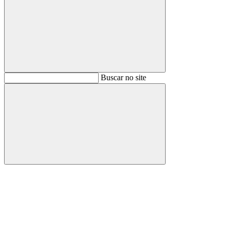
Buscar
Buscar no site
Buscar
Aumentar fonte