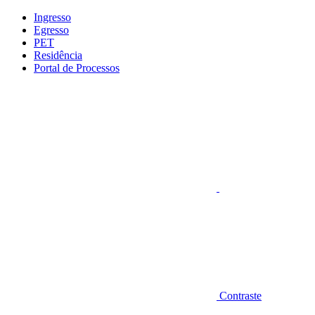
Conteúdo principal
Menu principal
Rodapé
Ingresso
Egresso
PET
Residência
Portal de Processos
Aumentar fonte
Contraste