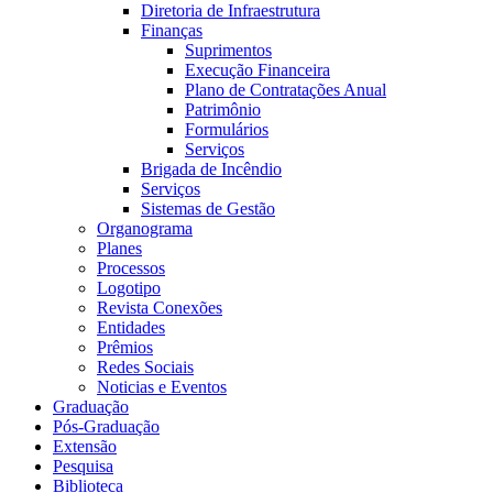
Diretoria de Infraestrutura
Finanças
Suprimentos
Execução Financeira
Plano de Contratações Anual
Patrimônio
Formulários
Serviços
Brigada de Incêndio
Serviços
Sistemas de Gestão
Organograma
Planes
Processos
Logotipo
Revista Conexões
Entidades
Prêmios
Redes Sociais
Noticias e Eventos
Graduação
Pós-Graduação
Extensão
Pesquisa
Biblioteca