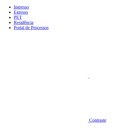
Conteúdo principal
Menu principal
Rodapé
Ingresso
Egresso
PET
Residência
Portal de Processos
Aumentar fonte
Contraste