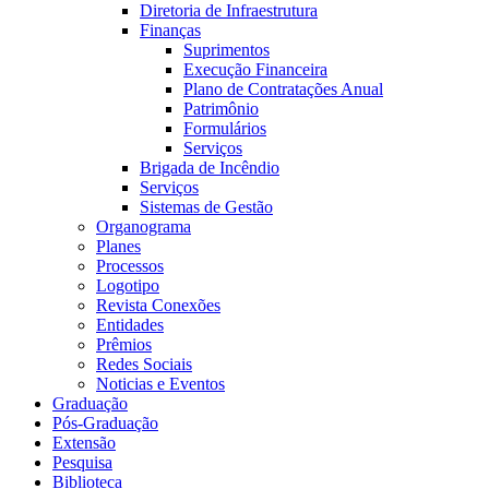
Diretoria de Infraestrutura
Finanças
Suprimentos
Execução Financeira
Plano de Contratações Anual
Patrimônio
Formulários
Serviços
Brigada de Incêndio
Serviços
Sistemas de Gestão
Organograma
Planes
Processos
Logotipo
Revista Conexões
Entidades
Prêmios
Redes Sociais
Noticias e Eventos
Graduação
Pós-Graduação
Extensão
Pesquisa
Biblioteca