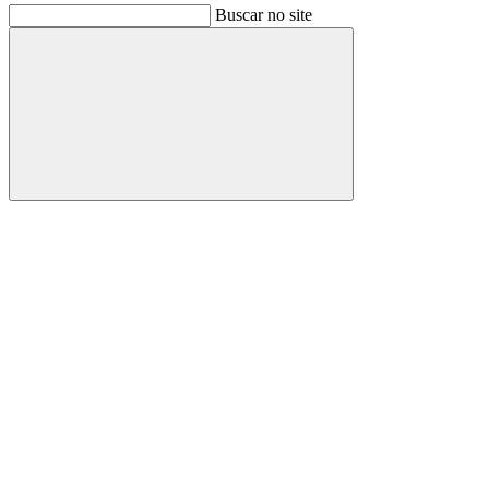
Buscar no site
Buscar
Link para o Facebook
Link para o Instagram