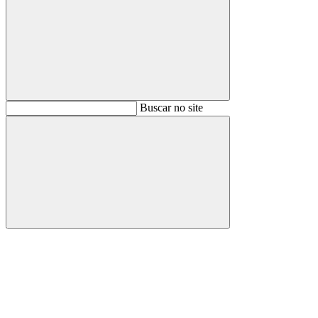
Buscar
Buscar no site
Buscar
Aumentar fonte