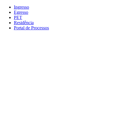
Conteúdo principal
Menu principal
Rodapé
Ingresso
Egresso
PET
Residência
Portal de Processos
Aumentar fonte
Diminuir fonte