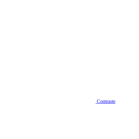
Diminuir fonte
Contraste