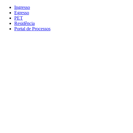
Conteúdo principal
Menu principal
Rodapé
Ingresso
Egresso
PET
Residência
Portal de Processos
Aumentar fonte
Diminuir fonte