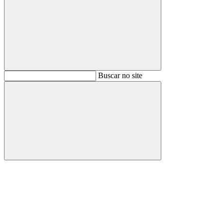
Buscar
Buscar no site
Buscar
Aumentar fonte