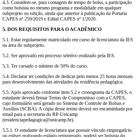
4.3. Considere-se, para contagem de tempo de bolsa, a participação
como bolsista no mesmo programa e modalidade em qualquer
subprojeto ou edição, ainda que anterior à publicação da Portaria
CAPES nº 259/2019 e Edital CAPES nº 1/2020.
5. DOS REQUISITOS PARA O ACADÊMICO
5.1. Estar regularmente matriculado em curso de licenciatura da IES
na área do subprojeto.
5.2. Ser aprovado em processo seletivo realizado pela IES.
5.3. Ter cursado o mínimo de 50% do curso.
5.4. Declarar ter condições de dedicar pelo menos 25 horas mensais
para desenvolvimento das atividades da residência pedagógica.
5.5. Após aprovado conforme item 5.2 e cronograma da CAPES, o
estudante deverá firmar Termo de Compromisso com a CAPES,
cujo formulário será gerado no Sistema de Controle de Bolsas e
Auxílios (SCBA). A cópia desse termo deverá ser encaminhada por
email para a secretaria do RP-Unicamp
(residenciapedagogica@unicamp.br).
5.5.1. O estudante de licenciatura que possuir vínculo empregatício
ou estiver realizando estágio remunerado, poderá ser bolsista do