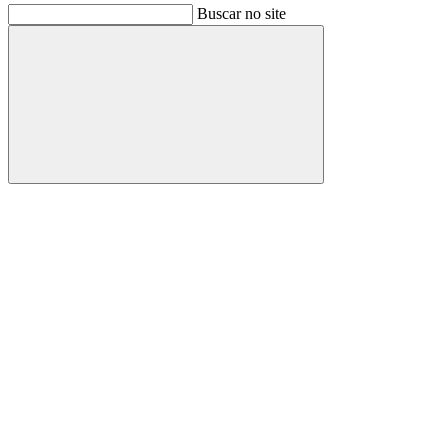
Buscar no site
Buscar
Link para o Facebook
Link para o Instagram