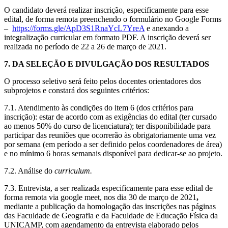
O candidato deverá realizar inscrição, especificamente para esse
edital, de forma remota preenchendo o formulário no Google Forms
–
https://forms.gle/ApD3S1RnaYcL7YreA
e anexando a
integralização curricular em formato PDF. A inscrição deverá ser
realizada no período de 22 a 26 de março de 2021.
7. DA SELEÇÃO E DIVULGAÇÃO DOS RESULTADOS
O processo seletivo será feito pelos docentes orientadores dos
subprojetos e constará dos seguintes critérios:
7.1. Atendimento às condições do item 6 (dos critérios para
inscrição): estar de acordo com as exigências do edital (ter cursado
ao menos 50% do curso de licenciatura); ter disponibilidade para
participar das reuniões que ocorrerão às obrigatoriamente uma vez
por semana (em período a ser definido pelos coordenadores de área)
e no mínimo 6 horas semanais disponível para dedicar-se ao projeto.
7.2. Análise do
curriculum.
7.3. Entrevista, a ser realizada especificamente para esse edital de
forma remota via google meet, nos dia 30 de março de 2021
,
mediante a publicação da homologação das inscrições nas páginas
das Faculdade de Geografia e da Faculdade de Educação Física da
UNICAMP, com agendamento da entrevista elaborado pelos