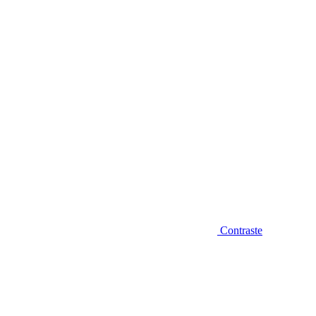
Diminuir fonte
Contraste