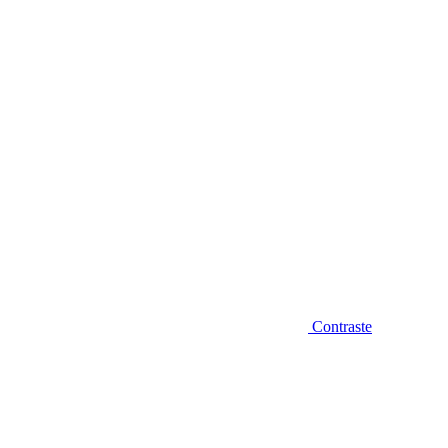
Diminuir fonte
Contraste