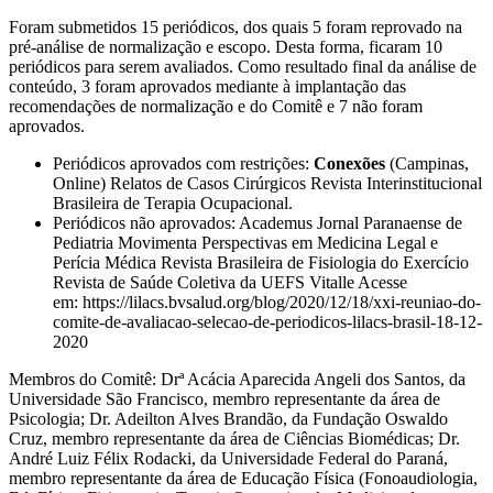
Foram submetidos 15 periódicos, dos quais 5 foram reprovado na
pré-análise de normalização e escopo. Desta forma, ficaram 10
periódicos para serem avaliados. Como resultado final da análise de
conteúdo, 3 foram aprovados mediante à implantação das
recomendações de normalização e do Comitê e 7 não foram
aprovados.
Periódicos aprovados com restrições:
Conexões
(Campinas,
Online) Relatos de Casos Cirúrgicos Revista Interinstitucional
Brasileira de Terapia Ocupacional.
Periódicos não aprovados: Academus Jornal Paranaense de
Pediatria Movimenta Perspectivas em Medicina Legal e
Perícia Médica Revista Brasileira de Fisiologia do Exercício
Revista de Saúde Coletiva da UEFS Vitalle Acesse
em: https://lilacs.bvsalud.org/blog/2020/12/18/xxi-reuniao-do-
comite-de-avaliacao-selecao-de-periodicos-lilacs-brasil-18-12-
2020
Membros do Comitê: Drª Acácia Aparecida Angeli dos Santos, da
Universidade São Francisco, membro representante da área de
Psicologia; Dr. Adeilton Alves Brandão, da Fundação Oswaldo
Cruz, membro representante da área de Ciências Biomédicas; Dr.
André Luiz Félix Rodacki, da Universidade Federal do Paraná,
membro representante da área de Educação Física (Fonoaudiologia,