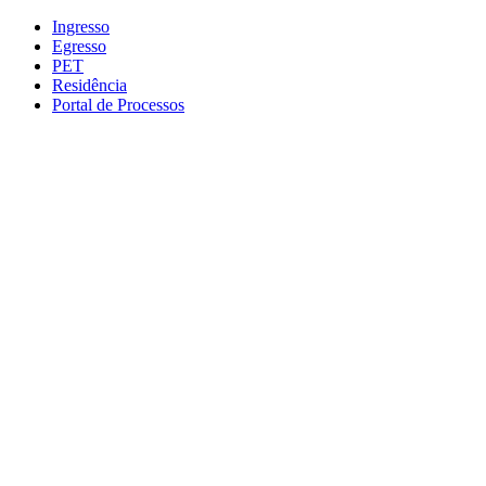
Conteúdo principal
Menu principal
Rodapé
Ingresso
Egresso
PET
Residência
Portal de Processos
Aumentar fonte
Diminuir fonte