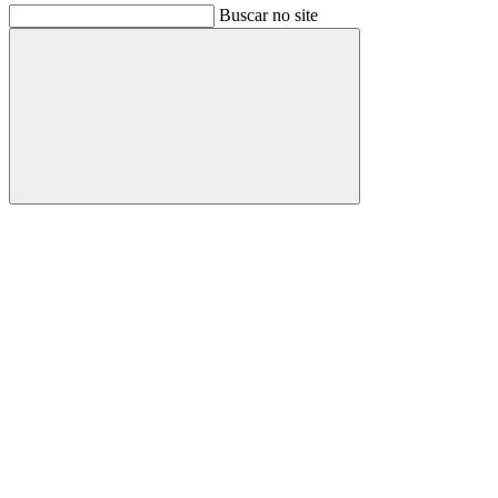
Buscar no site
Buscar
Link para o Facebook
Link para o Instagram