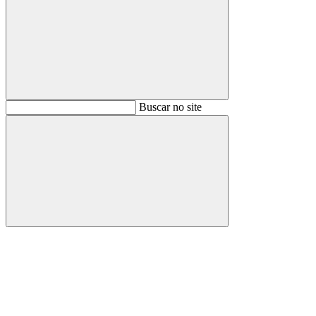
Buscar
Buscar no site
Buscar
Aumentar fonte