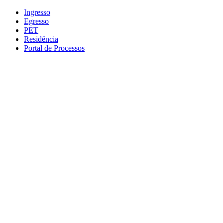
Conteúdo principal
Menu principal
Rodapé
Ingresso
Egresso
PET
Residência
Portal de Processos
Aumentar fonte
Diminuir fonte