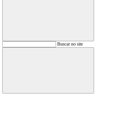
Buscar
Buscar no site
Buscar
Aumentar fonte