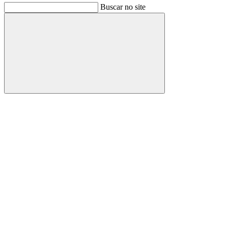
Buscar no site
Buscar
Link para o Facebook
Link para o Instagram