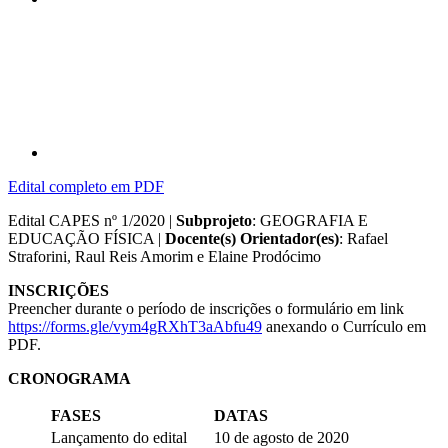
Compartilhar p
Edital completo em PDF
Edital CAPES nº 1/2020 |
Subprojeto
: GEOGRAFIA E
EDUCAÇÃO FÍSICA |
Docente(s) Orientador(es)
: Rafael
Straforini, Raul Reis Amorim e Elaine Prodócimo
INSCRIÇÕES
Preencher durante o período de inscrições o formulário em link
https://forms.gle/vym4gRXhT3aAbfu49
anexando o Currículo em
PDF.
CRONOGRAMA
FASES
DATAS
Lançamento do edital
10 de agosto de 2020