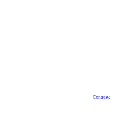
Diminuir fonte
Contraste