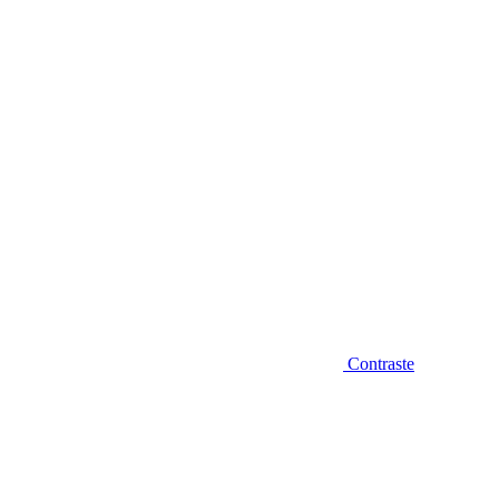
Diminuir fonte
Contraste