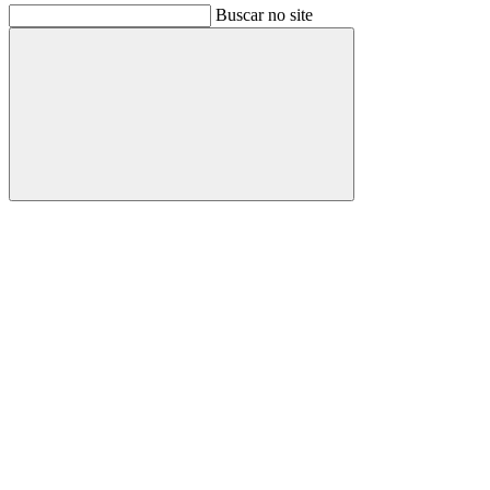
Buscar no site
Buscar
Link para o Facebook
Link para o Instagram