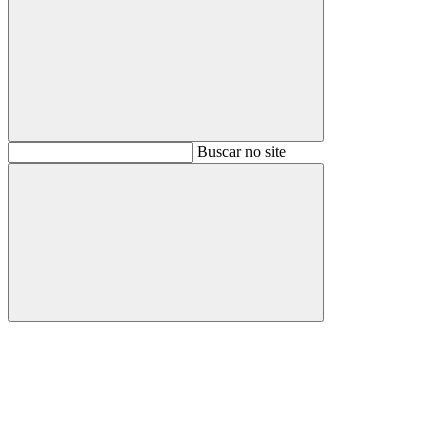
Buscar
Buscar no site
Buscar
Aumentar fonte