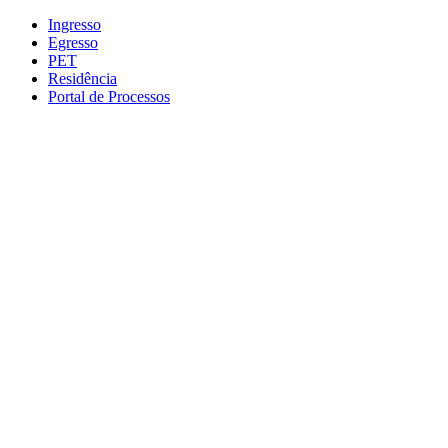
Conteúdo principal
Menu principal
Rodapé
Ingresso
Egresso
PET
Residência
Portal de Processos
Aumentar fonte
Diminuir fonte