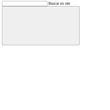
Buscar no site
Buscar
Link para o Facebook
Link para o Instagram