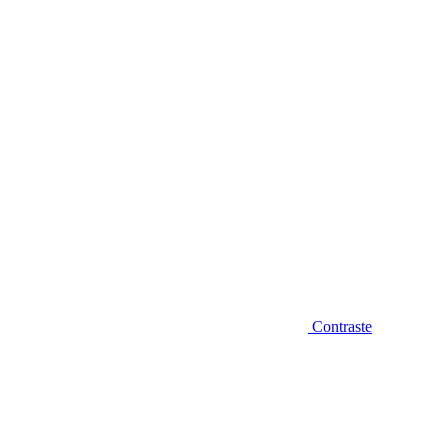
Diminuir fonte
Contraste