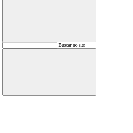
Buscar
Buscar no site
Buscar
Aumentar fonte