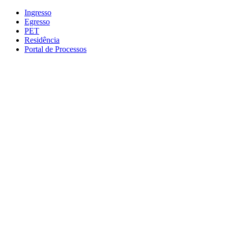
Conteúdo principal
Menu principal
Rodapé
Ingresso
Egresso
PET
Residência
Portal de Processos
Aumentar fonte
Diminuir fonte