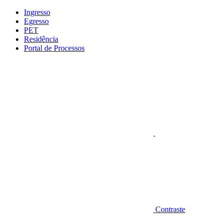
Conteúdo principal
Menu principal
Rodapé
Ingresso
Egresso
PET
Residência
Portal de Processos
Aumentar fonte
Contraste