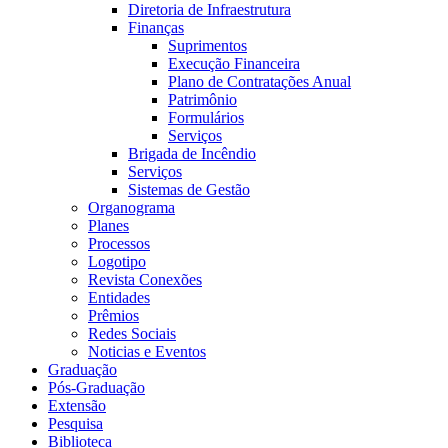
Diretoria de Infraestrutura
Finanças
Suprimentos
Execução Financeira
Plano de Contratações Anual
Patrimônio
Formulários
Serviços
Brigada de Incêndio
Serviços
Sistemas de Gestão
Organograma
Planes
Processos
Logotipo
Revista Conexões
Entidades
Prêmios
Redes Sociais
Noticias e Eventos
Graduação
Pós-Graduação
Extensão
Pesquisa
Biblioteca