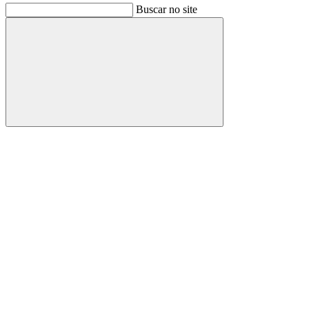
Buscar no site
Buscar
Link para o Facebook
Link para o Instagram