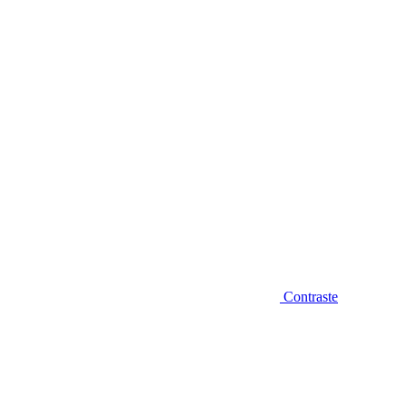
Diminuir fonte
Contraste