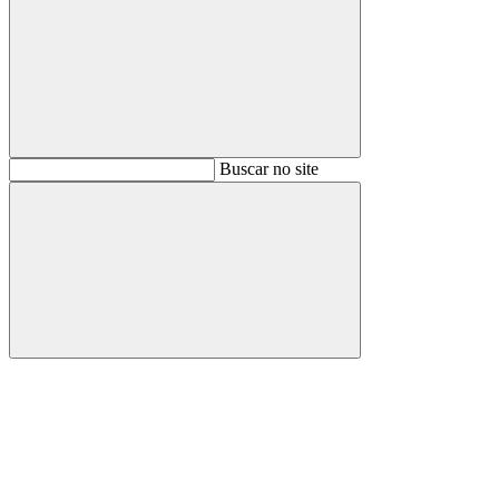
Buscar
Buscar no site
Buscar
Aumentar fonte