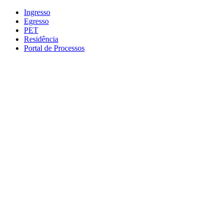
Conteúdo principal
Menu principal
Rodapé
Ingresso
Egresso
PET
Residência
Portal de Processos
Aumentar fonte
Diminuir fonte