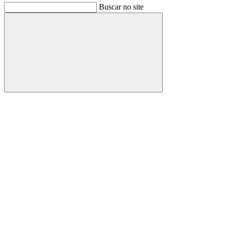
Buscar no site
Buscar
Link para o Facebook
Link para o Instagram