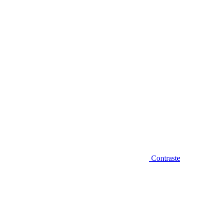
Diminuir fonte
Contraste