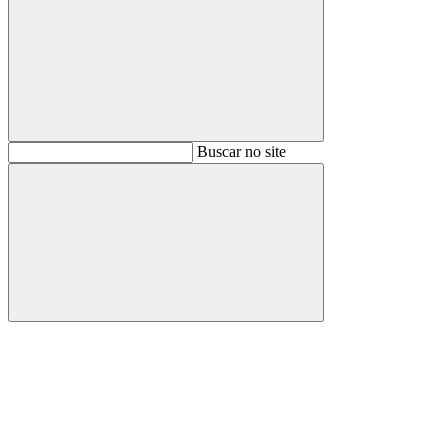
Buscar
Buscar no site
Buscar
Aumentar fonte