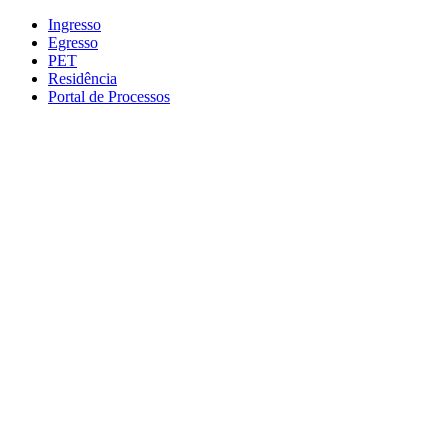
Conteúdo principal
Menu principal
Rodapé
Ingresso
Egresso
PET
Residência
Portal de Processos
Aumentar fonte
Diminuir fonte