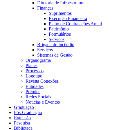
Diretoria de Infraestrutura
Finanças
Suprimentos
Execução Financeira
Plano de Contratações Anual
Patrimônio
Formulários
Serviços
Brigada de Incêndio
Serviços
Sistemas de Gestão
Organograma
Planes
Processos
Logotipo
Revista Conexões
Entidades
Prêmios
Redes Sociais
Noticias e Eventos
Graduação
Pós-Graduação
Extensão
Pesquisa
Biblioteca