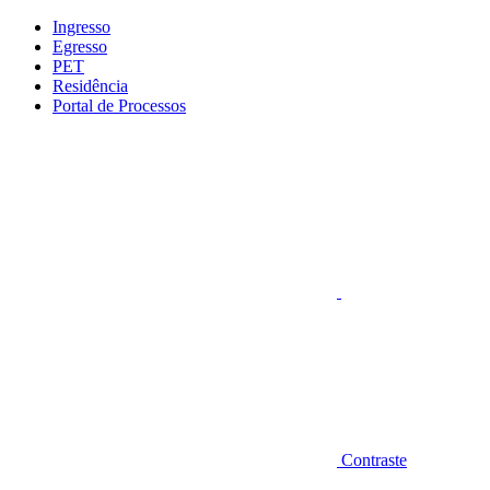
Conteúdo principal
Menu principal
Rodapé
Ingresso
Egresso
PET
Residência
Portal de Processos
Aumentar fonte
Contraste