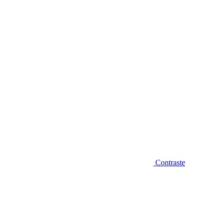
Diminuir fonte
Contraste