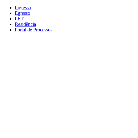
Conteúdo principal
Menu principal
Rodapé
Ingresso
Egresso
PET
Residência
Portal de Processos
Aumentar fonte
Diminuir fonte