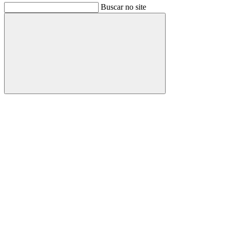
Buscar no site
Buscar
Link para o Facebook
Link para o Instagram