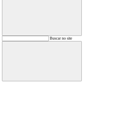
Buscar
Buscar no site
Buscar
Aumentar fonte