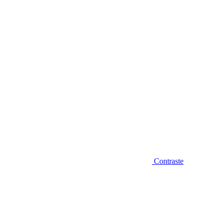
Diminuir fonte
Contraste