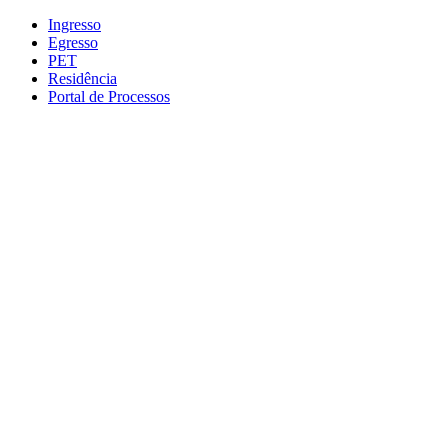
Conteúdo principal
Menu principal
Rodapé
Ingresso
Egresso
PET
Residência
Portal de Processos
Aumentar fonte
Diminuir fonte