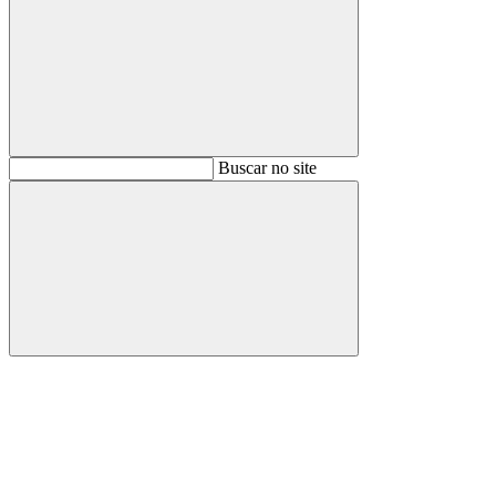
Buscar
Buscar no site
Buscar
Aumentar fonte