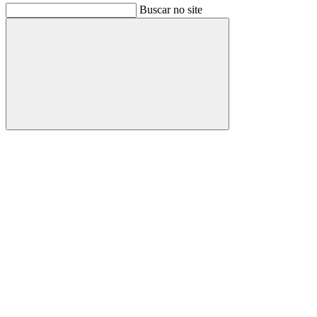
Buscar no site
Buscar
Link para o Facebook
Link para o Instagram