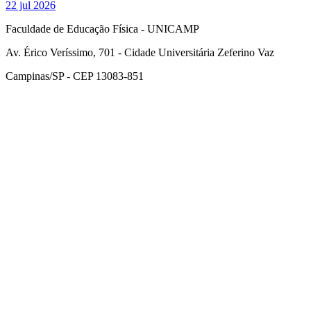
22 jul 2026
Faculdade de Educação Física - UNICAMP
Av. Érico Veríssimo, 701 - Cidade Universitária Zeferino Vaz
Campinas/SP - CEP 13083-851
Link para o Facebook
Link para o Instagram