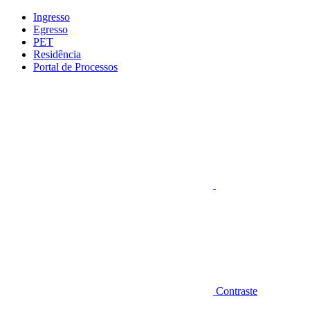
Conteúdo principal
Menu principal
Rodapé
Ingresso
Egresso
PET
Residência
Portal de Processos
Aumentar fonte
Contraste