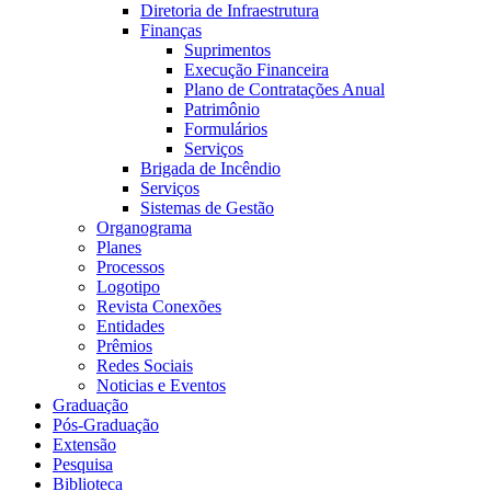
Diretoria de Infraestrutura
Finanças
Suprimentos
Execução Financeira
Plano de Contratações Anual
Patrimônio
Formulários
Serviços
Brigada de Incêndio
Serviços
Sistemas de Gestão
Organograma
Planes
Processos
Logotipo
Revista Conexões
Entidades
Prêmios
Redes Sociais
Noticias e Eventos
Graduação
Pós-Graduação
Extensão
Pesquisa
Biblioteca