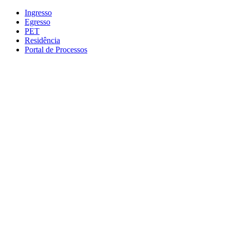
Conteúdo principal
Menu principal
Rodapé
Ingresso
Egresso
PET
Residência
Portal de Processos
Aumentar fonte
Diminuir fonte