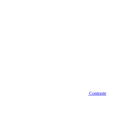
Diminuir fonte
Contraste