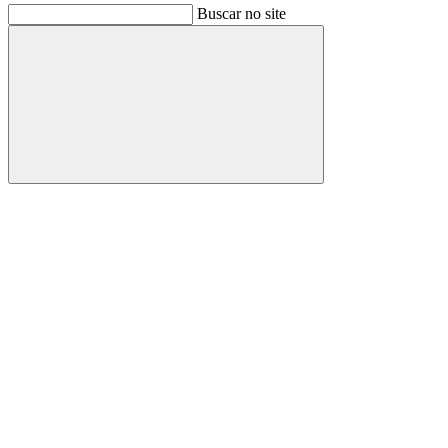
Buscar no site
Buscar
Link para o Facebook
Link para o Instagram