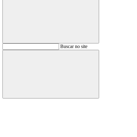
Buscar
Buscar no site
Buscar
Aumentar fonte