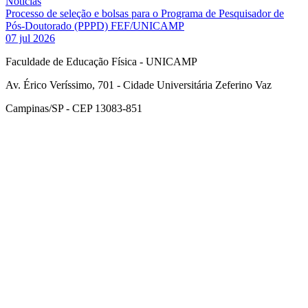
Notícias
Processo de seleção e bolsas para o Programa de Pesquisador de
Pós-Doutorado (PPPD) FEF/UNICAMP
07 jul 2026
Faculdade de Educação Física - UNICAMP
Av. Érico Veríssimo, 701 - Cidade Universitária Zeferino Vaz
Campinas/SP - CEP 13083-851
Link para o Facebook
Link para o Instagram