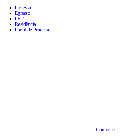
Conteúdo principal
Menu principal
Rodapé
Ingresso
Egresso
PET
Residência
Portal de Processos
Aumentar fonte
Contraste