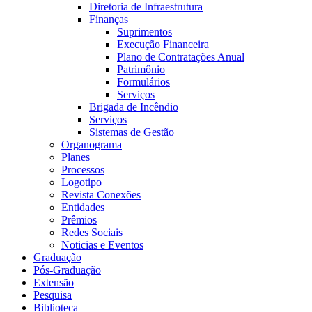
Diretoria de Infraestrutura
Finanças
Suprimentos
Execução Financeira
Plano de Contratações Anual
Patrimônio
Formulários
Serviços
Brigada de Incêndio
Serviços
Sistemas de Gestão
Organograma
Planes
Processos
Logotipo
Revista Conexões
Entidades
Prêmios
Redes Sociais
Noticias e Eventos
Graduação
Pós-Graduação
Extensão
Pesquisa
Biblioteca