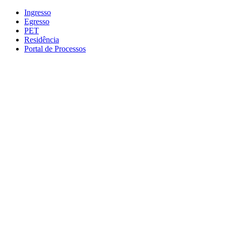
Conteúdo principal
Menu principal
Rodapé
Ingresso
Egresso
PET
Residência
Portal de Processos
Aumentar fonte
Diminuir fonte