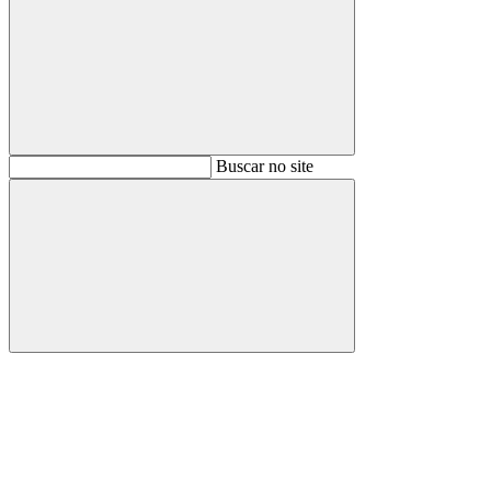
Buscar
Buscar no site
Buscar
Aumentar fonte