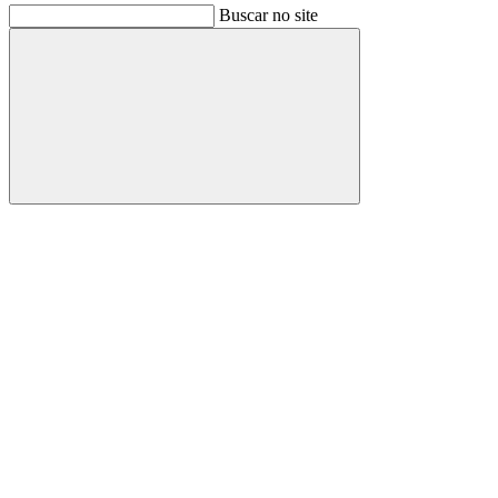
Buscar no site
Buscar
Link para o Facebook
Link para o Instagram