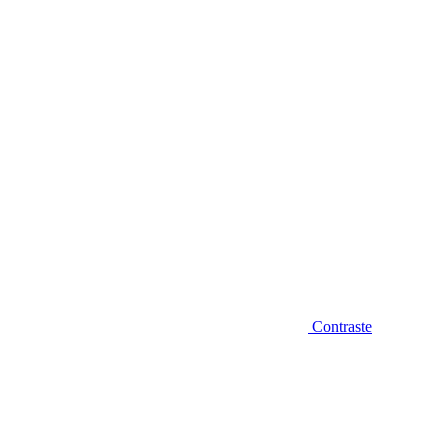
Diminuir fonte
Contraste