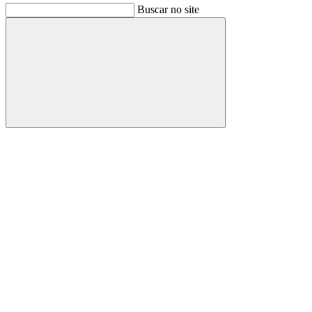
Buscar no site
Buscar
Link para o Facebook
Link para o Instagram