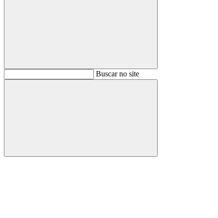
Buscar
Buscar no site
Buscar
Aumentar fonte