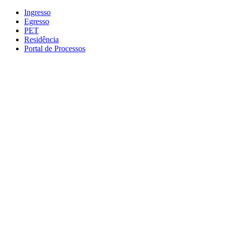
Conteúdo principal
Menu principal
Rodapé
Ingresso
Egresso
PET
Residência
Portal de Processos
Aumentar fonte
Diminuir fonte