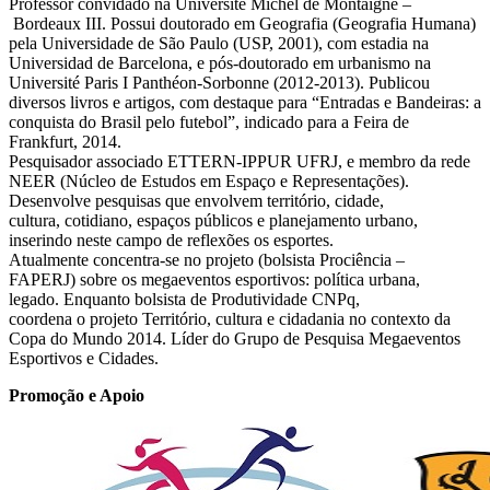
Professor convidado na Université Michel de Montaigne –
Bordeaux III. Possui doutorado em Geografia (Geografia Humana)
pela Universidade de São Paulo (USP, 2001), com estadia na
Universidad de Barcelona, e pós-doutorado em urbanismo na
Université Paris I Panthéon-Sorbonne (2012-2013). Publicou
diversos livros e artigos, com destaque para “Entradas e Bandeiras: a
conquista do Brasil pelo futebol”, indicado para a Feira de
Frankfurt, 2014.
Pesquisador associado ETTERN-IPPUR UFRJ, e membro da rede
NEER (Núcleo de Estudos em Espaço e Representações).
Desenvolve pesquisas que envolvem território, cidade,
cultura, cotidiano, espaços públicos e planejamento urbano,
inserindo neste campo de reflexões os esportes.
Atualmente concentra-se no projeto (bolsista Prociência –
FAPERJ) sobre os megaeventos esportivos: política urbana,
legado. Enquanto bolsista de Produtividade CNPq,
coordena o projeto Território, cultura e cidadania no contexto da
Copa do Mundo 2014. Líder do Grupo de Pesquisa Megaeventos
Esportivos e Cidades.
Promoção e Apoio