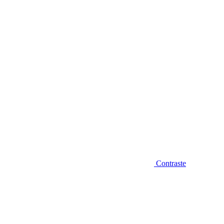
Diminuir fonte
Contraste