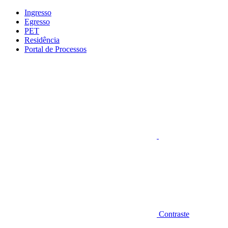
Conteúdo principal
Menu principal
Rodapé
Ingresso
Egresso
PET
Residência
Portal de Processos
Aumentar fonte
Contraste