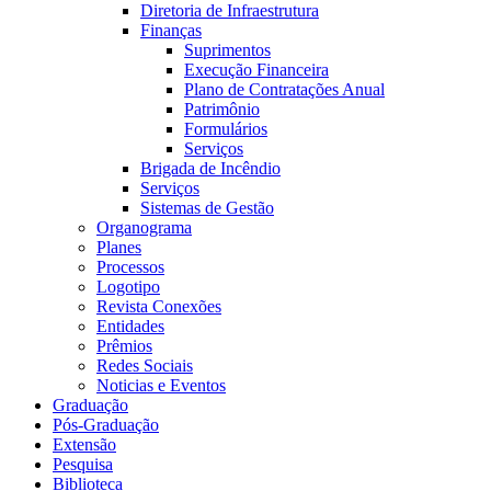
Diretoria de Infraestrutura
Finanças
Suprimentos
Execução Financeira
Plano de Contratações Anual
Patrimônio
Formulários
Serviços
Brigada de Incêndio
Serviços
Sistemas de Gestão
Organograma
Planes
Processos
Logotipo
Revista Conexões
Entidades
Prêmios
Redes Sociais
Noticias e Eventos
Graduação
Pós-Graduação
Extensão
Pesquisa
Biblioteca