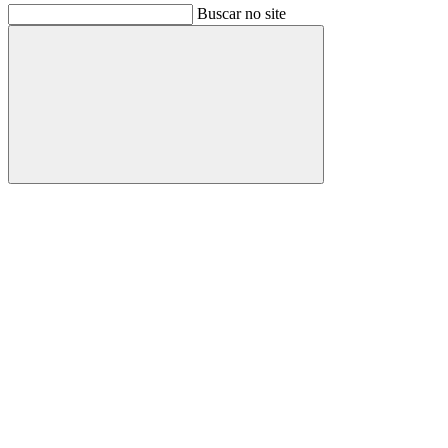
Buscar no site
Buscar
Link para o Facebook
Link para o Instagram