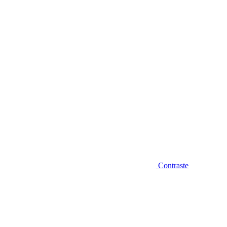
Diminuir fonte
Contraste