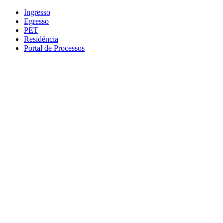
Conteúdo principal
Menu principal
Rodapé
Ingresso
Egresso
PET
Residência
Portal de Processos
Aumentar fonte
Diminuir fonte