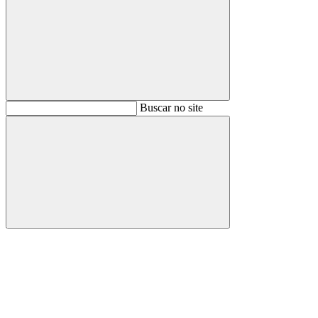
Buscar
Buscar no site
Buscar
Aumentar fonte