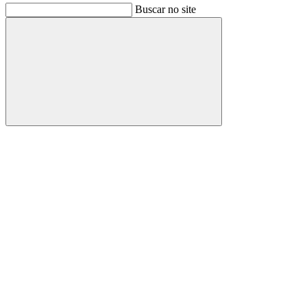
Buscar no site
Buscar
Link para o Facebook
Link para o Instagram