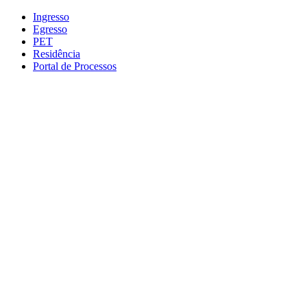
Conteúdo principal
Menu principal
Rodapé
Ingresso
Egresso
PET
Residência
Portal de Processos
Aumentar fonte
Diminuir fonte