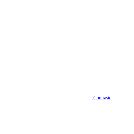
Diminuir fonte
Contraste