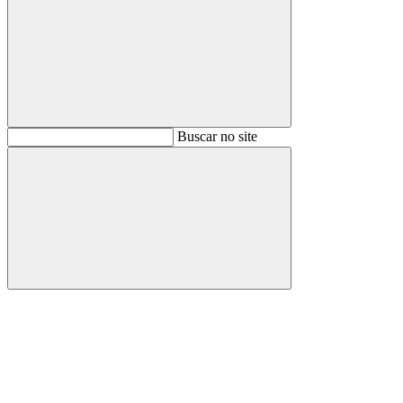
Buscar
Buscar no site
Buscar
Aumentar fonte