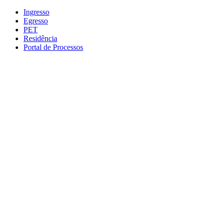
Conteúdo principal
Menu principal
Rodapé
Ingresso
Egresso
PET
Residência
Portal de Processos
Aumentar fonte
Diminuir fonte