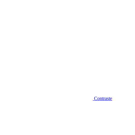
Diminuir fonte
Contraste