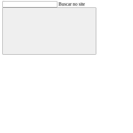
Buscar no site
Buscar
Link para o Facebook
Link para o Instagram