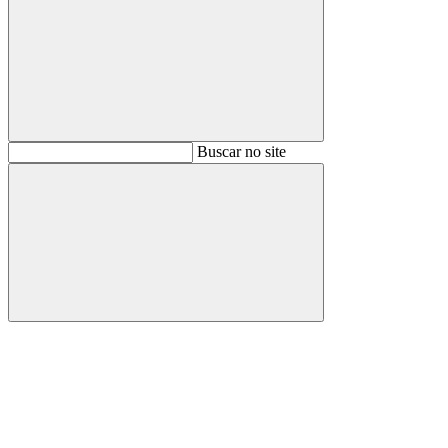
Buscar
Buscar no site
Buscar
Aumentar fonte