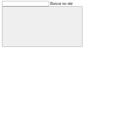
Buscar no site
Buscar
Link para o Facebook
Link para o Instagram