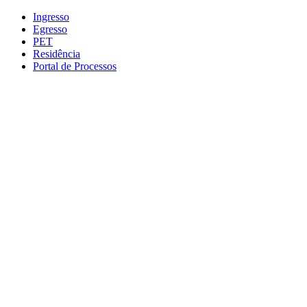
Conteúdo principal
Menu principal
Rodapé
Ingresso
Egresso
PET
Residência
Portal de Processos
Aumentar fonte
Diminuir fonte