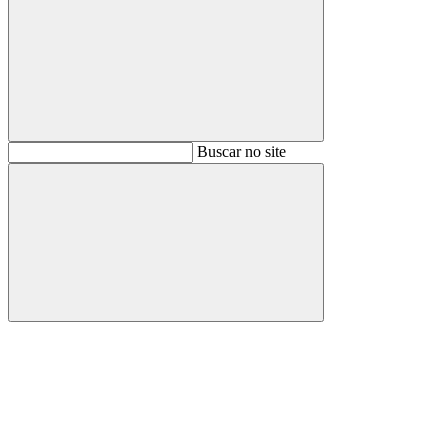
Buscar
Buscar no site
Buscar
Aumentar fonte