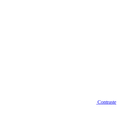
Diminuir fonte
Contraste