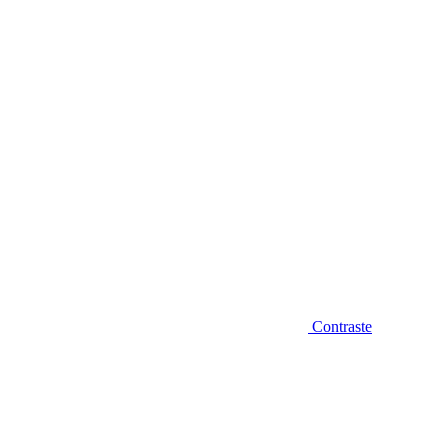
Diminuir fonte
Contraste