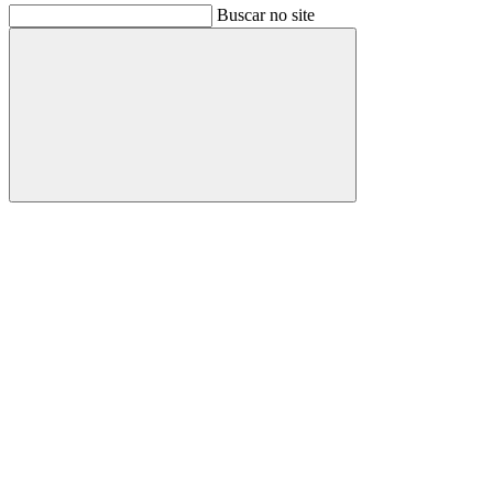
Buscar no site
Buscar
Link para o Facebook
Link para o Instagram