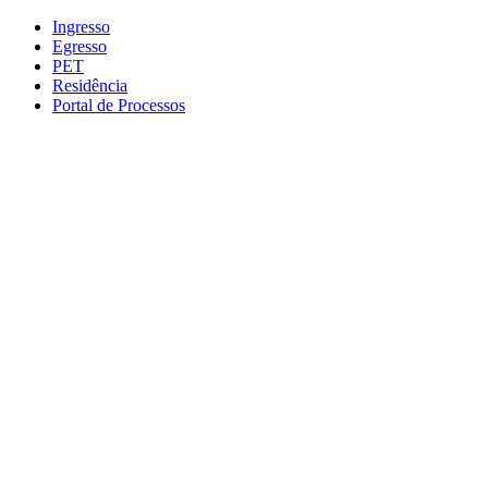
Conteúdo principal
Menu principal
Rodapé
Ingresso
Egresso
PET
Residência
Portal de Processos
Aumentar fonte
Diminuir fonte