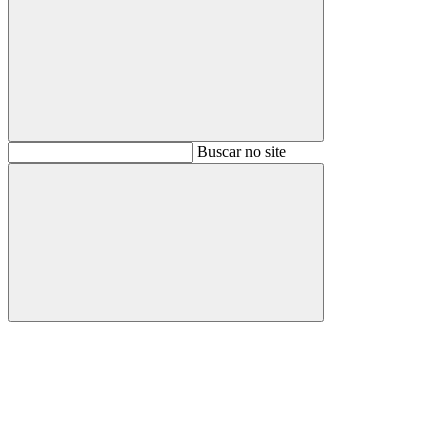
Buscar
Buscar no site
Buscar
Aumentar fonte