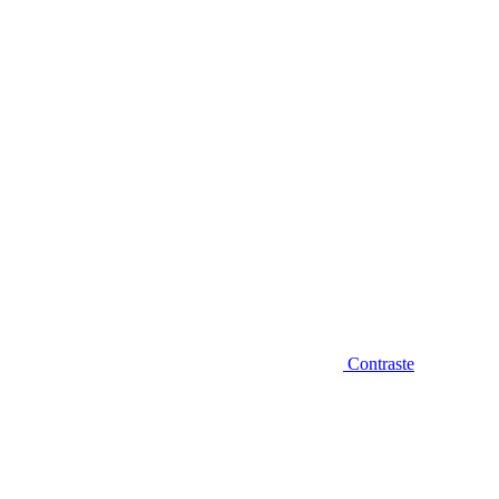
Diminuir fonte
Contraste