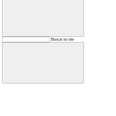
Buscar
Buscar no site
Buscar
Aumentar fonte