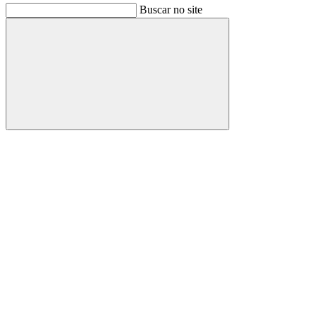
Buscar no site
Buscar
Link para o Facebook
Link para o Instagram