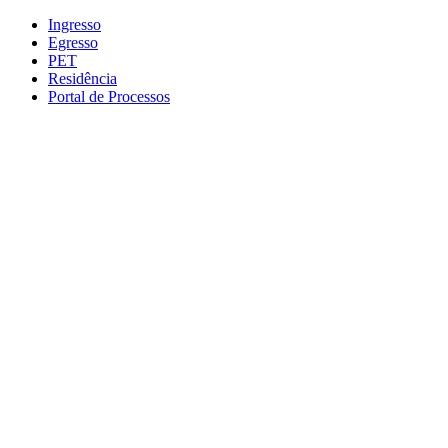
Conteúdo principal
Menu principal
Rodapé
Ingresso
Egresso
PET
Residência
Portal de Processos
Aumentar fonte
Diminuir fonte