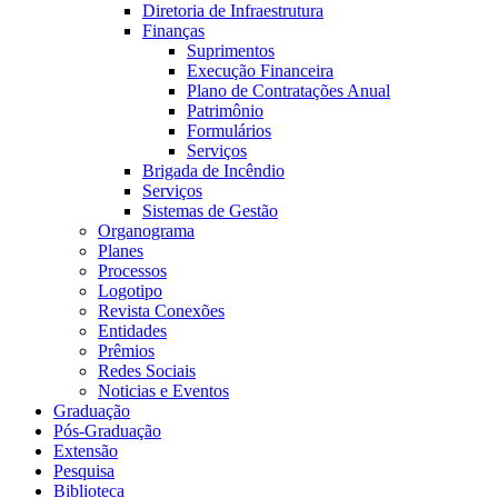
Diretoria de Infraestrutura
Finanças
Suprimentos
Execução Financeira
Plano de Contratações Anual
Patrimônio
Formulários
Serviços
Brigada de Incêndio
Serviços
Sistemas de Gestão
Organograma
Planes
Processos
Logotipo
Revista Conexões
Entidades
Prêmios
Redes Sociais
Noticias e Eventos
Graduação
Pós-Graduação
Extensão
Pesquisa
Biblioteca