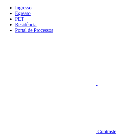
Conteúdo principal
Menu principal
Rodapé
Ingresso
Egresso
PET
Residência
Portal de Processos
Aumentar fonte
Contraste