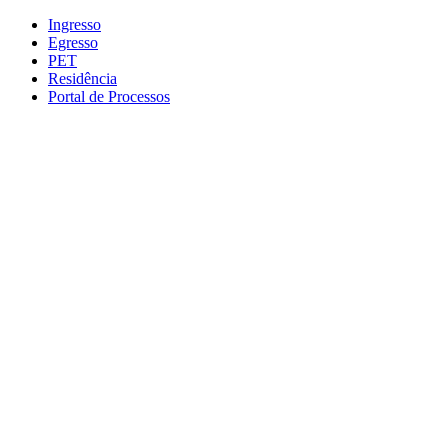
Conteúdo principal
Menu principal
Rodapé
Ingresso
Egresso
PET
Residência
Portal de Processos
Aumentar fonte
Diminuir fonte