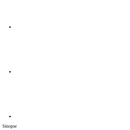
Compartilhar n
Compartilhar p
Sinopse