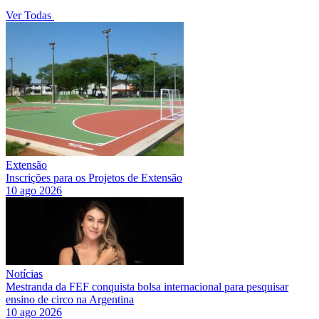
Ver Todas
Extensão
Inscrições para os Projetos de Extensão
10 ago 2026
Notícias
Mestranda da FEF conquista bolsa internacional para pesquisar
ensino de circo na Argentina
10 ago 2026