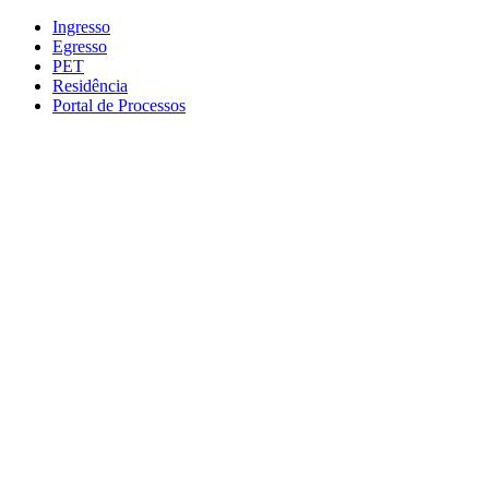
Conteúdo principal
Menu principal
Rodapé
Ingresso
Egresso
PET
Residência
Portal de Processos
Aumentar fonte
Diminuir fonte