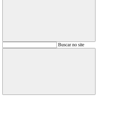
Buscar
Buscar no site
Buscar
Aumentar fonte