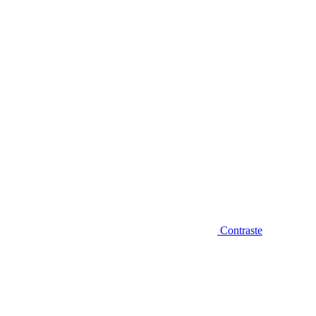
Diminuir fonte
Contraste