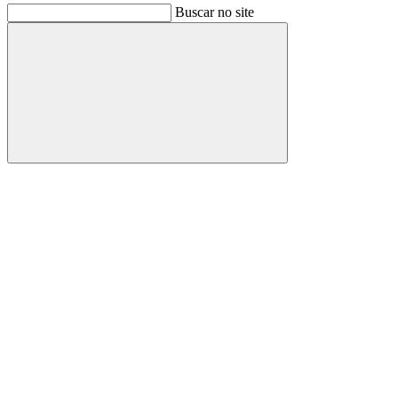
Buscar no site
Buscar
Link para o Facebook
Link para o Instagram